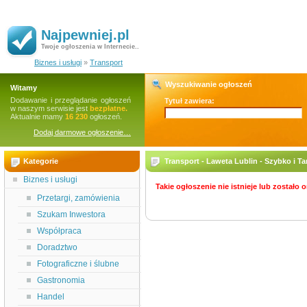
Najpewniej.pl
Twoje ogłoszenia w Internecie..
Biznes i usługi
»
Transport
Wyszukiwanie ogłoszeń
Witamy
Dodawanie i przeglądanie ogłoszeń
Tytuł zawiera:
w naszym serwisie jest
bezpłatne.
Aktualnie mamy
16 230
ogłoszeń.
Dodaj darmowe ogłoszenie…
Kategorie
Transport - Laweta Lublin - Szybko i Ta
Biznes i usługi
Takie ogłoszenie nie istnieje lub zostało
Przetargi, zamówienia
Szukam Inwestora
Współpraca
Doradztwo
Fotograficzne i ślubne
Gastronomia
Handel