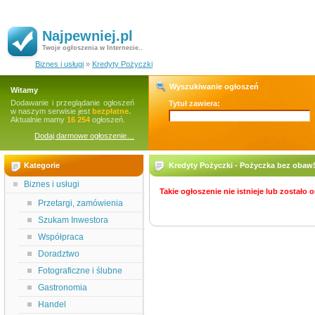
Najpewniej.pl
Twoje ogłoszenia w Internecie..
Biznes i usługi
»
Kredyty Pożyczki
Wyszukiwanie ogłoszeń
Witamy
Dodawanie i przeglądanie ogłoszeń
Tytuł zawiera:
w naszym serwisie jest
bezpłatne.
Aktualnie mamy
16 254
ogłoszeń.
Dodaj darmowe ogłoszenie…
Kategorie
Kredyty Pożyczki - Pożyczka bez obaw! 
Biznes i usługi
Takie ogłoszenie nie istnieje lub zostało
Przetargi, zamówienia
Szukam Inwestora
Współpraca
Doradztwo
Fotograficzne i ślubne
Gastronomia
Handel