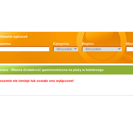
kiwanie ogłoszeń
zawiera:
Kategoria:
Region:
Miej
raca - Własna działalność gastronomiczna na plaży w kołobrzegu
oszenie nie istnieje lub zostało ono wyłączone!