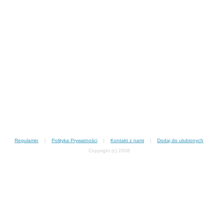
Regulamin
|
Polityka Prywatności
|
Kontakt z nami
|
Dodaj do ulubionych
Copyright (c) 2008