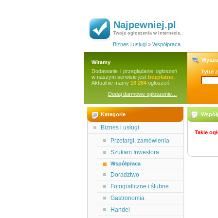
Najpewniej.pl
Twoje ogłoszenia w Internecie..
Biznes i usługi
»
Współpraca
Wyszu
Witamy
Dodawanie i przeglądanie ogłoszeń
Tytuł 
w naszym serwisie jest
bezpłatne.
Aktualnie mamy
16 264
ogłoszeń.
Dodaj darmowe ogłoszenie…
Kategorie
Współp
Biznes i usługi
Takie ogł
Przetargi, zamówienia
Szukam Inwestora
Współpraca
Doradztwo
Fotograficzne i ślubne
Gastronomia
Handel