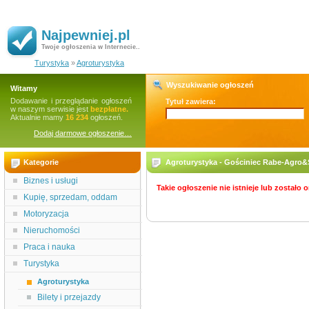
Najpewniej.pl
Twoje ogłoszenia w Internecie..
Turystyka
»
Agroturystyka
Wyszukiwanie ogłoszeń
Witamy
Dodawanie i przeglądanie ogłoszeń
Tytuł zawiera:
w naszym serwisie jest
bezpłatne.
Aktualnie mamy
16 234
ogłoszeń.
Dodaj darmowe ogłoszenie…
Kategorie
Agroturystyka - Gościniec Rabe-Agro
Biznes i usługi
Takie ogłoszenie nie istnieje lub zostało
Kupię, sprzedam, oddam
Motoryzacja
Nieruchomości
Praca i nauka
Turystyka
Agroturystyka
Bilety i przejazdy