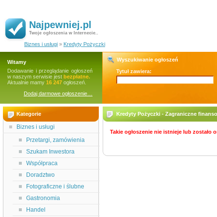
Najpewniej.pl
Twoje ogłoszenia w Internecie..
Biznes i usługi
»
Kredyty Pożyczki
Wyszukiwanie ogłoszeń
Witamy
Dodawanie i przeglądanie ogłoszeń
Tytuł zawiera:
w naszym serwisie jest
bezpłatne.
Aktualnie mamy
16 247
ogłoszeń.
Dodaj darmowe ogłoszenie…
Kategorie
Kredyty Pożyczki - Zagraniczne finan
Biznes i usługi
Takie ogłoszenie nie istnieje lub zostało
Przetargi, zamówienia
Szukam Inwestora
Współpraca
Doradztwo
Fotograficzne i ślubne
Gastronomia
Handel