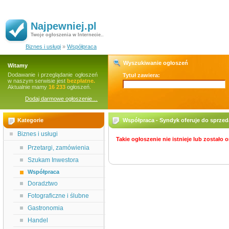
Najpewniej.pl
Twoje ogłoszenia w Internecie..
Biznes i usługi
»
Współpraca
Wyszukiwanie ogłoszeń
Witamy
Dodawanie i przeglądanie ogłoszeń
Tytuł zawiera:
w naszym serwisie jest
bezpłatne.
Aktualnie mamy
16 233
ogłoszeń.
Dodaj darmowe ogłoszenie…
Kategorie
Współpraca - Syndyk oferuje do sprzed
Biznes i usługi
Takie ogłoszenie nie istnieje lub zostało
Przetargi, zamówienia
Szukam Inwestora
Współpraca
Doradztwo
Fotograficzne i ślubne
Gastronomia
Handel