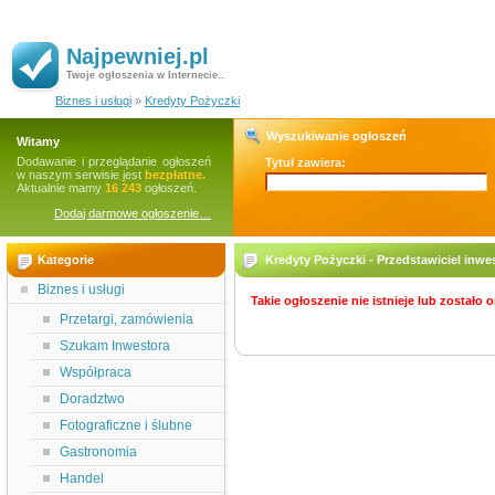
Najpewniej.pl
Twoje ogłoszenia w Internecie..
Biznes i usługi
»
Kredyty Pożyczki
Wyszukiwanie ogłoszeń
Witamy
Dodawanie i przeglądanie ogłoszeń
Tytuł zawiera:
w naszym serwisie jest
bezpłatne.
Aktualnie mamy
16 243
ogłoszeń.
Dodaj darmowe ogłoszenie…
Kategorie
Kredyty Pożyczki - Przedstawiciel inw
Biznes i usługi
Takie ogłoszenie nie istnieje lub zostało
Przetargi, zamówienia
Szukam Inwestora
Współpraca
Doradztwo
Fotograficzne i ślubne
Gastronomia
Handel