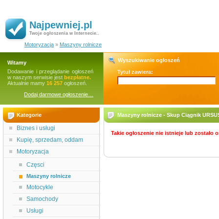
Najpewniej.pl
Twoje ogłoszenia w Internecie..
Motoryzacja
»
Maszyny rolnicze
Wyszukiwanie ogłoszeń
Witamy
Dodawanie i przeglądanie ogłoszeń
Tytuł zawiera:
w naszym serwisie jest
bezpłatne.
Aktualnie mamy
16 257
ogłoszeń.
Dodaj darmowe ogłoszenie…
Kategorie
Maszyny rolnicze - Skup Ciągnik URSU
Biznes i usługi
Takie ogłoszenie nie istnieje lub zostało
Kupię, sprzedam, oddam
Motoryzacja
Częsci
Maszyny rolnicze
Motocykle
Samochody
Usługi