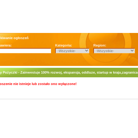
kiwanie ogłoszeń
zawiera:
Kategoria:
Region:
y Pożyczki - Zainwestuje 100% rozwoj, ekspansja, oddluze, startup w kraju,zagranica
oszenie nie istnieje lub zostało ono wyłączone!