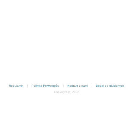
Regulamin
|
Polityka Prywatności
|
Kontakt z nami
|
Dodaj do ulubionych
Copyright (c) 2008