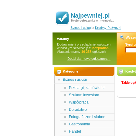
Najpewniej.pl
Twoje ogłoszenia w Internecie..
Biznes i usługi
»
Kredyty Pożyczki
Wyszu
Witamy
Dodawanie i przeglądanie ogłoszeń
Tytuł 
w naszym serwisie jest
bezpłatne.
Aktualnie mamy
16 258
ogłoszeń.
Dodaj darmowe ogłoszenie…
Kategorie
Kredyt
Biznes i usługi
Takie ogł
Przetargi, zamówienia
Szukam Inwestora
Współpraca
Doradztwo
Fotograficzne i ślubne
Gastronomia
Handel