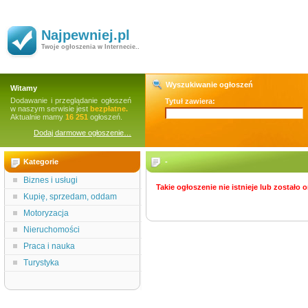
Najpewniej.pl
Twoje ogłoszenia w Internecie..
Wyszukiwanie ogłoszeń
Witamy
Dodawanie i przeglądanie ogłoszeń
Tytuł zawiera:
w naszym serwisie jest
bezpłatne.
Aktualnie mamy
16 251
ogłoszeń.
Dodaj darmowe ogłoszenie…
Kategorie
-
Biznes i usługi
Takie ogłoszenie nie istnieje lub zostało
Kupię, sprzedam, oddam
Motoryzacja
Nieruchomości
Praca i nauka
Turystyka