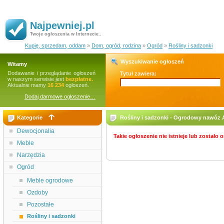
Najpewniej.pl
Twoje ogłoszenia w Internecie..
Kupię, sprzedam, oddam
»
Dom, ogród, rodzina
»
Ogród
»
Rośliny i sadzonki
Wyszukiwanie ogłoszeń
Witamy
Dodawanie i przeglądanie ogłoszeń
Tytuł zawiera:
w naszym serwisie jest
bezpłatne.
Aktualnie mamy
16 234
ogłoszeń.
Dodaj darmowe ogłoszenie…
Kategorie
Rośliny i sadzonki - Ogrodowy nawóz 
Dewocjonalia
Takie ogłoszenie nie istnieje lub zostało
Meble
Narzędzia
Ogród
Meble ogrodowe
Ozdoby
Pozostałe
Rośliny i sadzonki