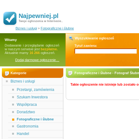
Najpewniej.pl
Twoje ogłoszenia w Internecie..
Biznes i usługi
»
Fotograficzne i ślubne
Wyszukiwanie ogłoszeń
Witamy
Dodawanie i przeglądanie ogłoszeń
Tytuł zawiera:
w naszym serwisie jest
bezpłatne.
Aktualnie mamy
16 266
ogłoszeń.
Dodaj darmowe ogłoszenie…
Kategorie
Fotograficzne i ślubne - Fotograf Ślu
Biznes i usługi
Takie ogłoszenie nie istnieje lub zostało
Przetargi, zamówienia
Szukam Inwestora
Współpraca
Doradztwo
Fotograficzne i ślubne
Gastronomia
Handel