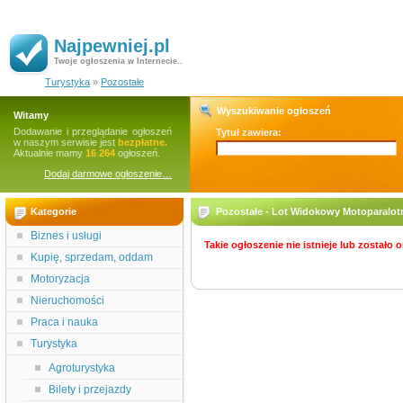
Najpewniej.pl
Twoje ogłoszenia w Internecie..
Turystyka
»
Pozostałe
Wyszukiwanie ogłoszeń
Witamy
Dodawanie i przeglądanie ogłoszeń
Tytuł zawiera:
w naszym serwisie jest
bezpłatne.
Aktualnie mamy
16 264
ogłoszeń.
Dodaj darmowe ogłoszenie…
Kategorie
Pozostałe - Lot Widokowy Motoparalotn
Biznes i usługi
Takie ogłoszenie nie istnieje lub zostało
Kupię, sprzedam, oddam
Motoryzacja
Nieruchomości
Praca i nauka
Turystyka
Agroturystyka
Bilety i przejazdy