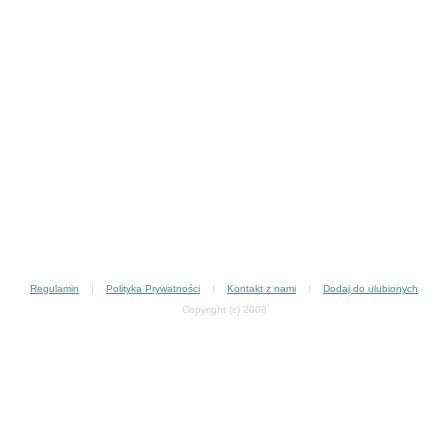
Regulamin
|
Polityka Prywatności
|
Kontakt z nami
|
Dodaj do ulubionych
Copyright (c) 2008