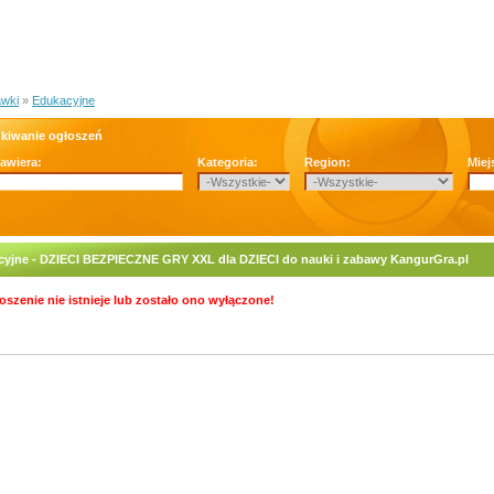
wki
»
Edukacyjne
kiwanie ogłoszeń
zawiera:
Kategoria:
Region:
Miej
yjne - DZIECI BEZPIECZNE GRY XXL dla DZIECI do nauki i zabawy KangurGra.pl
oszenie nie istnieje lub zostało ono wyłączone!