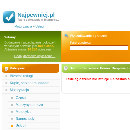
Najpewniej.pl
Twoje ogłoszenia w Internecie..
Motoryzacja
»
Usługi
Wyszukiwanie ogłoszeń
Witamy
Dodawanie i przeglądanie ogłoszeń
Tytuł zawiera:
w naszym serwisie jest
bezpłatne.
Aktualnie mamy
16 264
ogłoszeń.
Dodaj darmowe ogłoszenie…
Kategorie
Usługi - Dankowski Pomoc Drogowa, 
Biznes i usługi
Takie ogłoszenie nie istnieje lub zostało
Kupię, sprzedam, oddam
Motoryzacja
Częsci
Maszyny rolnicze
Motocykle
Samochody
Usługi