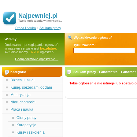
Najpewniej.pl
Twoje ogłoszenia w Internecie..
Praca i nauka
»
Szukam pracy
Wyszukiwanie ogłoszeń
Witamy
Dodawanie i przeglądanie ogłoszeń
Tytuł zawiera:
w naszym serwisie jest
bezpłatne.
Aktualnie mamy
16 268
ogłoszeń.
Dodaj darmowe ogłoszenie…
Kategorie
Szukam pracy - Laborantka – Laborant
Biznes i usługi
Takie ogłoszenie nie istnieje lub zostało
Kupię, sprzedam, oddam
Motoryzacja
Nieruchomości
Praca i nauka
Oferty pracy
Korepetycje
Kursy i szkolenia