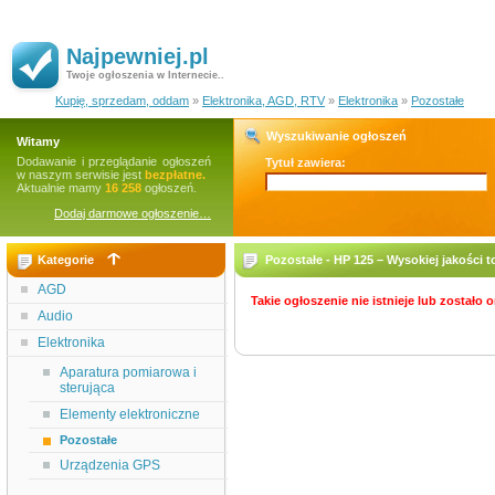
Najpewniej.pl
Twoje ogłoszenia w Internecie..
Kupię, sprzedam, oddam
»
Elektronika, AGD, RTV
»
Elektronika
»
Pozostałe
Wyszukiwanie ogłoszeń
Witamy
Dodawanie i przeglądanie ogłoszeń
Tytuł zawiera:
w naszym serwisie jest
bezpłatne.
Aktualnie mamy
16 258
ogłoszeń.
Dodaj darmowe ogłoszenie…
Kategorie
Pozostałe - HP 125 – Wysokiej jakości t
AGD
Takie ogłoszenie nie istnieje lub zostało
Audio
Elektronika
Aparatura pomiarowa i
sterująca
Elementy elektroniczne
Pozostałe
Urządzenia GPS