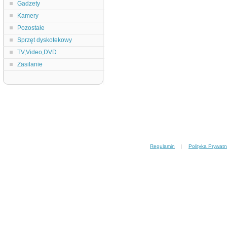
Gadzety
Kamery
Pozostałe
Sprzęt dyskotekowy
TV,Video,DVD
Zasilanie
Regulamin
|
Polityka Prywatn