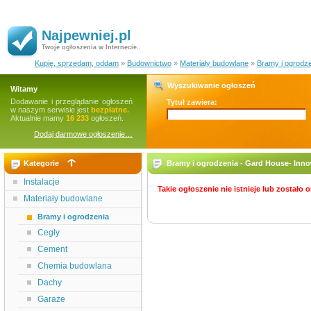
Najpewniej.pl
Twoje ogłoszenia w Internecie..
Kupię, sprzedam, oddam
»
Budownictwo
»
Materiały budowlane
»
Bramy i ogrodz
Wyszukiwanie ogłoszeń
Witamy
Dodawanie i przeglądanie ogłoszeń
Tytuł zawiera:
w naszym serwisie jest
bezpłatne.
Aktualnie mamy
16 233
ogłoszeń.
Dodaj darmowe ogłoszenie…
Kategorie
Bramy i ogrodzenia - Gard House- Inn
Instalacje
Takie ogłoszenie nie istnieje lub zostało
Materiały budowlane
Bramy i ogrodzenia
Cegły
Cement
Chemia budowlana
Dachy
Garaże