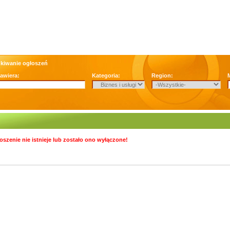
kiwanie ogłoszeń
zawiera:
Kategoria:
Region:
oszenie nie istnieje lub zostało ono wyłączone!