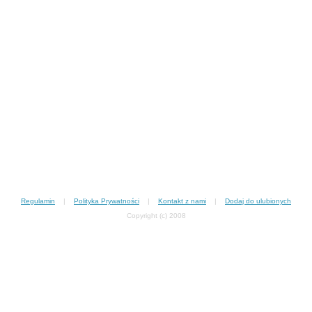
Regulamin
|
Polityka Prywatności
|
Kontakt z nami
|
Dodaj do ulubionych
Copyright (c) 2008