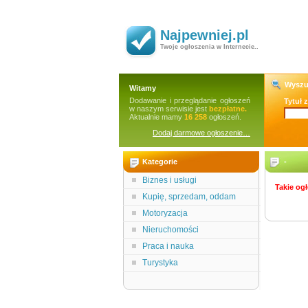
Najpewniej.pl
Twoje ogłoszenia w Internecie..
Wyszu
Witamy
Dodawanie i przeglądanie ogłoszeń
Tytuł 
w naszym serwisie jest
bezpłatne.
Aktualnie mamy
16 258
ogłoszeń.
Dodaj darmowe ogłoszenie…
Kategorie
-
Biznes i usługi
Takie ogł
Kupię, sprzedam, oddam
Motoryzacja
Nieruchomości
Praca i nauka
Turystyka