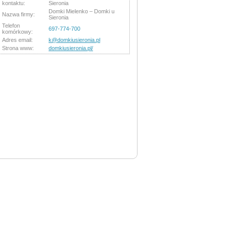
kontaktu:
Sieronia
Domki Mielenko – Domki u
Nazwa firmy:
Sieronia
Telefon
697-774-700
komórkowy:
Adres email:
k@domkiusieronia.pl
Strona www:
domkiusieronia.pl/