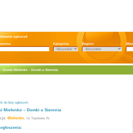
kiwanie ogłoszeń
zawiera:
Kategoria:
Region:
Miej
- Domki Mielenko – Domki u Sieronia
ć do listy ogłoszeń.
i Mielenko – Domki u Sieronia
acja:
Mielenko
,
Ul. Topolowa 7b
 ogłoszenia: