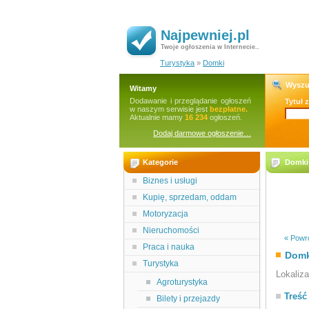
Najpewniej.pl
Twoje ogłoszenia w Internecie..
Turystyka
»
Domki
Wyszu
Witamy
Dodawanie i przeglądanie ogłoszeń
Tytuł 
w naszym serwisie jest
bezpłatne.
Aktualnie mamy
16 234
ogłoszeń.
Dodaj darmowe ogłoszenie…
Kategorie
Domki 
Biznes i usługi
Kupię, sprzedam, oddam
Motoryzacja
Nieruchomości
« Powró
Praca i nauka
Domk
Turystyka
Lokaliz
Agroturystyka
Treść
Bilety i przejazdy