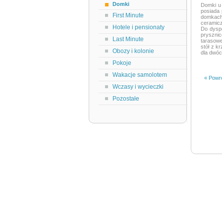
Domki
Domki u 
posiada 
First Minute
domkach 
ceramic
Hotele i pensionaty
Do dyspo
pryszni
Last Minute
tarasowe
stół z k
Obozy i kolonie
dla dwóc
Pokoje
Wakacje samolotem
« Powró
Wczasy i wycieczki
Pozostałe