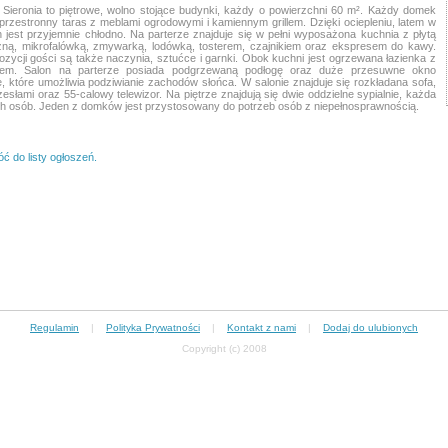
Sieronia to piętrowe, wolno stojące budynki, każdy o powierzchni 60 m². Każdy domek
przestronny taras z meblami ogrodowymi i kamiennym grillem. Dzięki ociepleniu, latem w
jest przyjemnie chłodno. Na parterze znajduje się w pełni wyposażona kuchnia z płytą
zną, mikrofalówką, zmywarką, lodówką, tosterem, czajnikiem oraz ekspresem do kawy.
zycji gości są także naczynia, sztućce i garnki. Obok kuchni jest ogrzewana łazienka z
cem. Salon na parterze posiada podgrzewaną podłogę oraz duże przesuwne okno
, które umożliwia podziwianie zachodów słońca. W salonie znajduje się rozkładana sofa,
rzesłami oraz 55-calowy telewizor. Na piętrze znajdują się dwie oddzielne sypialnie, każda
h osób. Jeden z domków jest przystosowany do potrzeb osób z niepełnosprawnością.
ć do listy ogłoszeń.
Regulamin
|
Polityka Prywatności
|
Kontakt z nami
|
Dodaj do ulubionych
Copyright (c) 2008