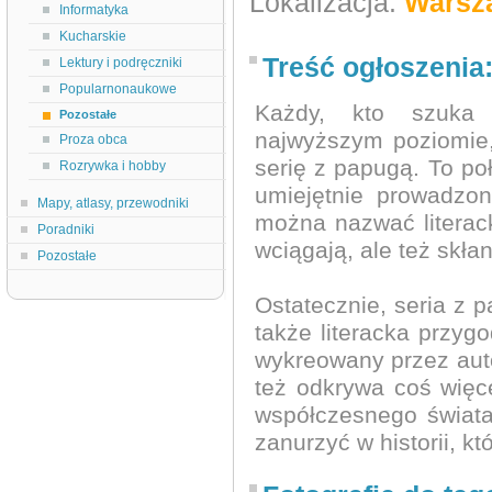
Lokalizacja:
Warsz
Informatyka
Kucharskie
Treść ogłoszenia
Lektury i podręczniki
Popularnonaukowe
Każdy, kto szuka l
Pozostałe
najwyższym poziomie,
Proza obca
serię z papugą. To poł
Rozrywka i hobby
umiejętnie prowadzo
Mapy, atlasy, przewodniki
można nazwać literack
Poradniki
wciągają, ale też skłani
Pozostałe
Ostatecznie, seria z p
także literacka przyg
wykreowany przez autor
też odkrywa coś więce
współczesnego świata.
zanurzyć w historii, k