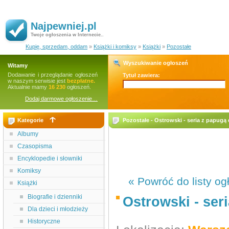
Najpewniej.pl
Twoje ogłoszenia w Internecie..
Kupię, sprzedam, oddam
»
Książki i komiksy
»
Książki
»
Pozostałe
Wyszukiwanie ogłoszeń
Witamy
Dodawanie i przeglądanie ogłoszeń
Tytuł zawiera:
w naszym serwisie jest
bezpłatne.
Aktualnie mamy
16 230
ogłoszeń.
Dodaj darmowe ogłoszenie…
Kategorie
Pozostałe - Ostrowski - seria z papugą
Albumy
Czasopisma
Encyklopedie i słowniki
Komiksy
« Powróć do listy og
Książki
Biografie i dzienniki
Ostrowski - ser
Dla dzieci i młodzieży
Historyczne