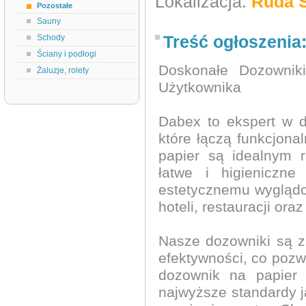
Lokalizacja:
Ruda Ś
Pozostałe
Sauny
Treść ogłoszenia
Schody
Ściany i podłogi
Doskonałe Dozownik
Żaluzje, rolety
Użytkownika
Dabex to ekspert w d
które łączą funkcjon
papier są idealnym 
łatwe i higieniczne
estetycznemu wyglądo
hoteli, restauracji ora
Nasze dozowniki są z
efektywności, co pozw
dozownik na papier 
najwyższe standardy 