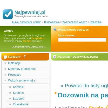
Najpewniej.pl
Twoje ogłoszenia w Internecie..
Kupię, sprzedam, oddam
»
Budownictwo
»
Wykończenie wnętrz
»
Pozostałe
Wyszukiwanie ogłoszeń
Witamy
Dodawanie i przeglądanie ogłoszeń
Tytuł zawiera:
w naszym serwisie jest
bezpłatne.
Aktualnie mamy
16 221
ogłoszeń.
Dodaj darmowe ogłoszenie…
Kategorie
Pozostałe - Dozownik na papier
Instalacje
Materiały budowlane
Pozostałe
Wykończenie wnętrz
« Powróć do listy og
Kominki
Kuchnie
Dozownik na pa
Łazienki
Oświetlenie