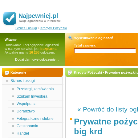
Najpewniej.pl
Twoje ogłoszenia w Internecie..
Biznes i usługi
»
Kredyty Pożyczki
Wyszukiwanie ogłoszeń
Witamy
Dodawanie i przeglądanie ogłoszeń
Tytuł zawiera:
w naszym serwisie jest
bezpłatne.
Aktualnie mamy
16 258
ogłoszeń.
Dodaj darmowe ogłoszenie…
Kategorie
Kredyty Pożyczki - Prywatne pożyczki 
Biznes i usługi
Przetargi, zamówienia
Szukam Inwestora
Współpraca
« Powróć do listy og
Doradztwo
Fotograficzne i ślubne
Prywatne pożyc
Gastronomia
big krd
Handel