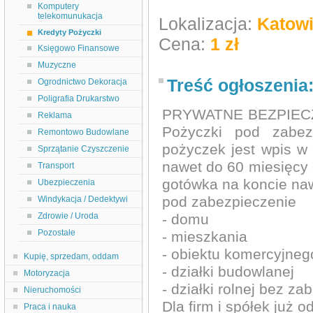
Komputery
telekomunukacja
Lokalizacja:
Katow
Kredyty Pożyczki
Cena:
1 zł
Księgowo Finansowe
Muzyczne
Treść ogłoszenia
Ogrodnictwo Dekoracja
Poligrafia Drukarstwo
PRYWATNE BEZPIEC
Reklama
Pożyczki pod zabez
Remontowo Budowlane
pożyczek jest wpis w 
Sprzątanie Czyszczenie
nawet do 60 miesięcy 
Transport
gotówka na koncie naw
Ubezpieczenia
pod zabezpieczenie
Windykacja / Dedektywi
Zdrowie / Uroda
- domu
Pozostałe
- mieszkania
- obiektu komercyjneg
Kupię, sprzedam, oddam
- działki budowlanej
Motoryzacja
- działki rolnej bez z
Nieruchomości
Dla firm i spółek już 
Praca i nauka