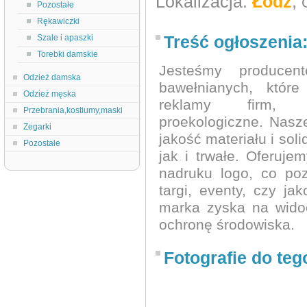
Lokalizacja:
Łódź
,
Pozostałe
Rękawiczki
Treść ogłoszenia
Szale i apaszki
Torebki damskie
Jesteśmy producent
Odzież damska
bawełnianych, któr
Odzież męska
reklamy firm, p
Przebrania,kostiumy,maski
proekologiczne. Nasz
Zegarki
jakość materiału i sol
Pozostałe
jak i trwałe. Oferuj
nadruku logo, co poz
targi, eventy, czy j
marka zyska na wido
ochronę środowiska.
Fotografie do teg