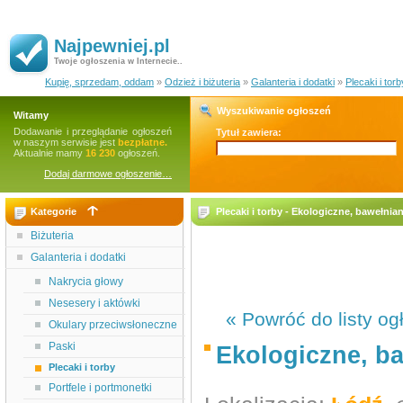
Najpewniej.pl
Twoje ogłoszenia w Internecie..
Kupię, sprzedam, oddam
»
Odzież i biżuteria
»
Galanteria i dodatki
»
Plecaki i torb
Wyszukiwanie ogłoszeń
Witamy
Dodawanie i przeglądanie ogłoszeń
Tytuł zawiera:
w naszym serwisie jest
bezpłatne.
Aktualnie mamy
16 230
ogłoszeń.
Dodaj darmowe ogłoszenie…
Kategorie
Plecaki i torby - Ekologiczne, bawełnia
Biżuteria
Galanteria i dodatki
Nakrycia głowy
Nesesery i aktówki
« Powróć do listy og
Okulary przeciwsłoneczne
Paski
Ekologiczne, b
Plecaki i torby
Portfele i portmonetki