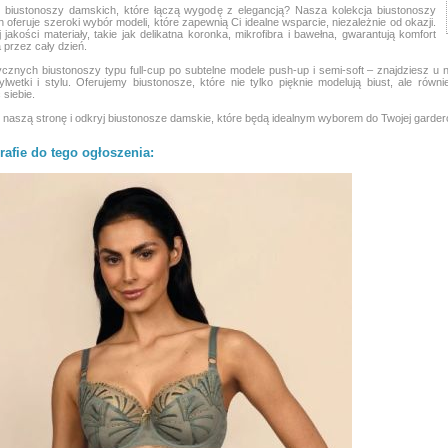
 biustonoszy damskich, które łączą wygodę z elegancją? Nasza kolekcja biustonoszy
 oferuje szeroki wybór modeli, które zapewnią Ci idealne wsparcie, niezależnie od okazji.
 jakości materiały, takie jak delikatna koronka, mikrofibra i bawełna, gwarantują komfort
 przez cały dzień.
cznych biustonoszy typu full-cup po subtelne modele push-up i semi-soft – znajdziesz u 
ylwetki i stylu. Oferujemy biustonosze, które nie tylko pięknie modelują biust, ale rów
siebie.
naszą stronę i odkryj biustonosze damskie, które będą idealnym wyborem do Twojej garder
rafie do tego ogłoszenia: