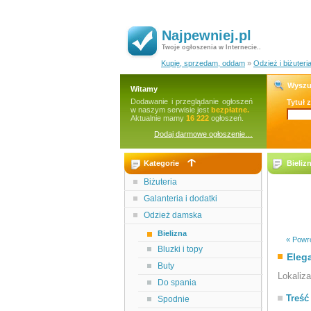
Najpewniej.pl
Twoje ogłoszenia w Internecie..
Kupię, sprzedam, oddam
»
Odzież i biżuteri
Wyszu
Witamy
Dodawanie i przeglądanie ogłoszeń
Tytuł 
w naszym serwisie jest
bezpłatne.
Aktualnie mamy
16 222
ogłoszeń.
Dodaj darmowe ogłoszenie…
Kategorie
Bieliz
Biżuteria
Galanteria i dodatki
Odzież damska
Bielizna
« Powró
Bluzki i topy
Elega
Buty
Lokaliz
Do spania
Treść
Spodnie