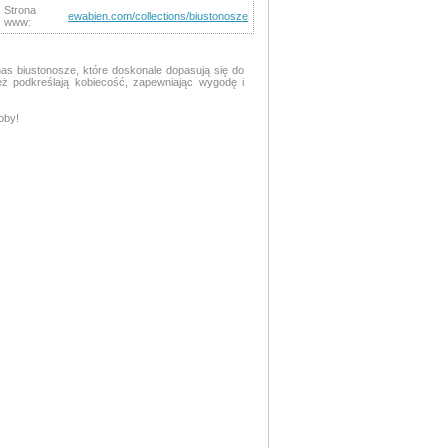
Strona
ewabien.com/collections/biustonosze
www:
nas biustonosze, które doskonale dopasują się do
nież podkreślają kobiecość, zapewniając wygodę i
oby!