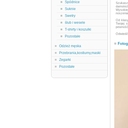
Spódnice
Szukasz
damskich
Suknie
Wysokiej
noszenia
Swetry
Od klasy
ślub i wesele
Twojej s
pewność 
T-shirty i koszulki
Odwiedź 
Pozostałe
Fotog
Odzież męska
Przebrania,kostiumy,maski
Zegarki
Pozostałe