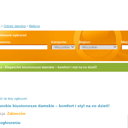
a
»
Odzież damska
»
Bielizna
kiwanie ogłoszeń
zawiera:
Kategoria:
Region:
Miej
na - Eleganckie biustonosze damskie – komfort i styl na co dzień!
ć do listy ogłoszeń.
nckie biustonosze damskie – komfort i styl na co dzień!
acja:
Zabierzów
 ogłoszenia: