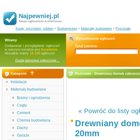
Najpewniej.pl
Twoje ogłoszenia w Internecie..
Kupię, sprzedam, oddam
»
Budownictwo
»
Materiały budowlane
»
Pozostałe
Wyszukiwanie ogłoszeń
Witamy
Dodawanie i przeglądanie ogłoszeń
Tytuł zawiera:
w naszym serwisie jest
bezpłatne.
Aktualnie mamy
16 228
ogłoszeń.
Dodaj darmowe ogłoszenie…
Kategorie
Pozostałe - Drewniany domek całoroc
Instalacje
Materiały budowlane
Bramy i ogrodzenia
Cegły
« Powróć do listy og
Cement
Chemia budowlana
Drewniany dome
Dachy
20mm
Garaże