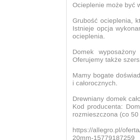
Ocieplenie może być w
Grubość ocieplenia, 
Istnieje opcja wykona
ocieplenia.
Domek wyposażony j
Oferujemy także szersz
Mamy bogate doświad
i całorocznych.
Drewniany domek cał
Kod producenta: Dome
rozmieszczona (co 50 c
https://allegro.pl/of
20mm-15779187259