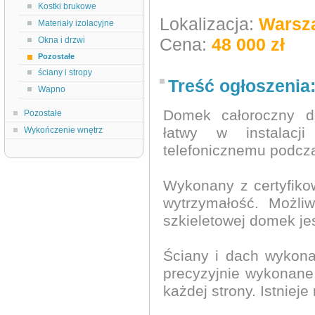
Kostki brukowe
Lokalizacja:
Warsz
Materiały izolacyjne
Cena:
48 000 zł
Okna i drzwi
Pozostałe
ściany i stropy
Treść ogłoszenia
Wapno
Domek całoroczny d
Pozostałe
łatwy w instalacji
Wykończenie wnętrz
telefonicznemu podcz
Wykonany z certyfikow
wytrzymałość. Możliw
szkieletowej domek jes
Ściany i dach wykona
precyzyjnie wykonane,
każdej strony. Istniej