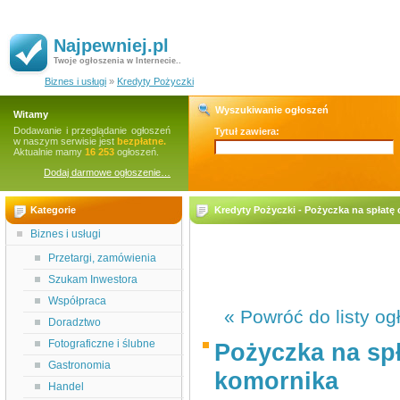
Najpewniej.pl
Twoje ogłoszenia w Internecie..
Biznes i usługi
»
Kredyty Pożyczki
Wyszukiwanie ogłoszeń
Witamy
Dodawanie i przeglądanie ogłoszeń
Tytuł zawiera:
w naszym serwisie jest
bezpłatne.
Aktualnie mamy
16 253
ogłoszeń.
Dodaj darmowe ogłoszenie…
Kategorie
Kredyty Pożyczki - Pożyczka na spłat
Biznes i usługi
Przetargi, zamówienia
Szukam Inwestora
Współpraca
« Powróć do listy og
Doradztwo
Fotograficzne i ślubne
Pożyczka na sp
Gastronomia
komornika
Handel