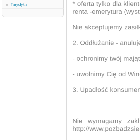
* oferta tylko dla k
Turystyka
renta -emerytura (wys
Nie akceptujemy zasił
2. Oddłużanie - anulu
- ochronimy twój mają
- uwolnimy Cię od Win
3. Upadłość konsumenc
Nie wymagamy zakła
http://www.pozbadzsie