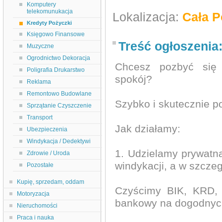
Komputery
telekomunukacja
Lokalizacja:
Cała P
Kredyty Pożyczki
Księgowo Finansowe
Treść ogłoszenia
Muzyczne
Ogrodnictwo Dekoracja
Chcesz pozbyć się 
Poligrafia Drukarstwo
spokój?
Reklama
Remontowo Budowlane
Szybko i skutecznie p
Sprzątanie Czyszczenie
Transport
Jak działamy:
Ubezpieczenia
Windykacja / Dedektywi
1. Udzielamy prywatn
Zdrowie / Uroda
windykacji, a w szcze
Pozostałe
Kupię, sprzedam, oddam
Czyścimy BIK, KRD, 
Motoryzacja
bankowy na dogodnyc
Nieruchomości
Praca i nauka