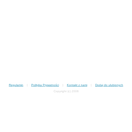
Regulamin
|
Polityka Prywatności
|
Kontakt z nami
|
Dodaj do ulubionych
Copyright (c) 2008