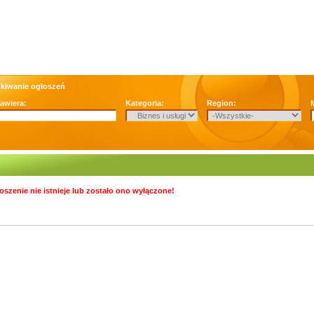
kiwanie ogłoszeń
zawiera:
Kategoria:
Region:
oszenie nie istnieje lub zostało ono wyłączone!