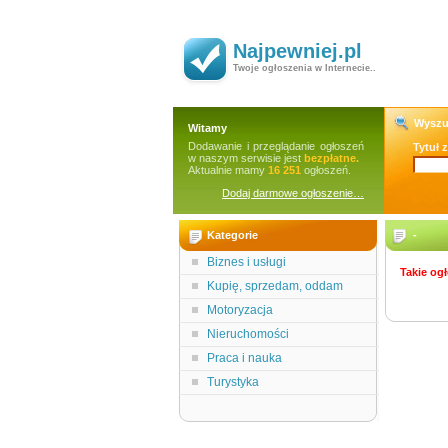
Najpewniej.pl
Twoje ogłoszenia w Internecie..
Wyszu
Witamy
Dodawanie i przeglądanie ogłoszeń
Tytuł 
w naszym serwisie jest
bezpłatne.
Aktualnie mamy
16 251
ogłoszeń.
Dodaj darmowe ogłoszenie…
Kategorie
-
Biznes i usługi
Takie ogł
Kupię, sprzedam, oddam
Motoryzacja
Nieruchomości
Praca i nauka
Turystyka