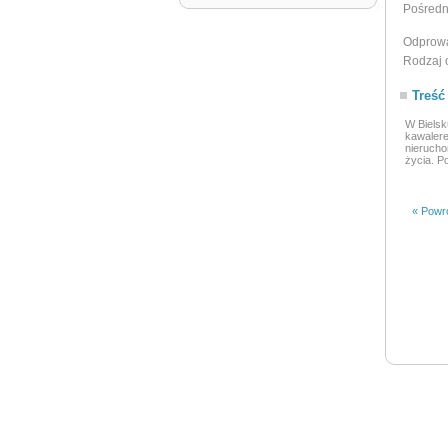
Pośredn
Odprowa
Rodzaj 
Treść
W Bielsk
kawalere
nierucho
życia. P
« Powró