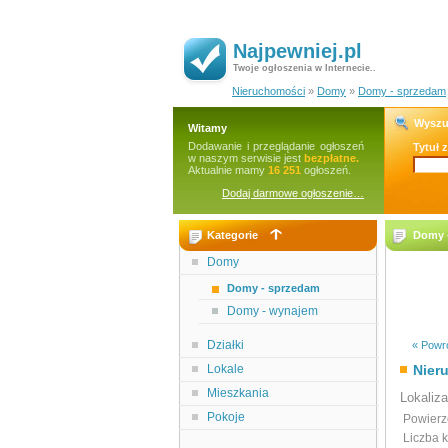
Najpewniej.pl
Twoje ogłoszenia w Internecie..
Nieruchomości
»
Domy
»
Domy - sprzedam
Wyszu
Witamy
Dodawanie i przeglądanie ogłoszeń
Tytuł 
w naszym serwisie jest
bezpłatne.
Aktualnie mamy
16 251
ogłoszeń.
Dodaj darmowe ogłoszenie…
Kategorie
Domy -
Domy
Domy - sprzedam
Domy - wynajem
Działki
« Powró
Lokale
Nier
Mieszkania
Lokaliz
Pokoje
Powierz
Liczba 