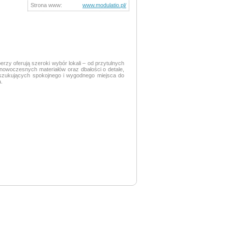
Strona www:
www.modulatio.pl/
rzy oferują szeroki wybór lokali – od przytulnych
nowoczesnych materiałów oraz dbałości o detale,
poszukujących spokojnego i wygodnego miejsca do
.