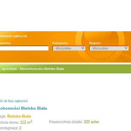
kiwanie ogłoszeń
zawiera:
Kategoria:
Region:
 sprzedam - Nieruchomości Bielsko Biała
ć do listy ogłoszeń.
uchomości Bielsko Biała
acja:
Bielsko-Biała
2
320 arów
Powierzchnia działki:
112 m
chnia domu:
2
kondygnacji: