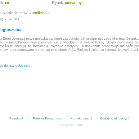
nie
pierwotny
ik:
Rynek:
kanalizacja
dzanie ścieków:
ogrzewania:
 ogłoszenia:
u-Białej powstają nowe mieszkania, które zaspokoją różnorodne potrzeby klientów. Dewelope
k, po mieszkania o większym metrażu z widokiem na zielone tereny. Dzięki zastosowaniu 
mości te cechują się trwałością i wysoką estetyką. To doskonała propozycja dla osób 
ostaw na proponowane przez nas nieruchomości w Bielsku i ciesz się jakością ich wykonania
ć do listy ogłoszeń.
Regulamin
|
Polityka Prywatności
|
Kontakt z nami
|
Dodaj do ulubionych
Copyright (c) 2008