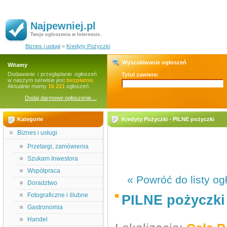
Najpewniej.pl
Twoje ogłoszenia w Internecie..
Biznes i usługi
»
Kredyty Pożyczki
Wyszukiwanie ogłoszeń
Witamy
Dodawanie i przeglądanie ogłoszeń
Tytuł zawiera:
w naszym serwisie jest
bezpłatne.
Aktualnie mamy
16 221
ogłoszeń.
Dodaj darmowe ogłoszenie…
Kategorie
Kredyty Pożyczki - PILNE pożyczki
Biznes i usługi
Przetargi, zamówienia
Szukam Inwestora
Współpraca
« Powróć do listy og
Doradztwo
Fotograficzne i ślubne
PILNE pożyczki
Gastronomia
Handel