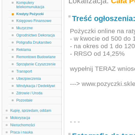
Lokalizacja:
Cała P
Komputery
telekomunukacja
Kredyty Pożyczki
Treść ogłoszenia
Księgowo Finansowe
Muzyczne
Pożyczki online na rat
Ogrodnictwo Dekoracja
- w kwocie od 500 do 
Poligrafia Drukarstwo
- na okres od 1 do 12
Reklama
- RRSO od 14,25%
Remontowo Budowlane
Sprzątanie Czyszczenie
wypełnij TERAZ wnios
Transport
Ubezpieczenia
---> www.pozyczki.skle
Windykacja / Dedektywi
Zdrowie / Uroda
Pozostałe
Kupię, sprzedam, oddam
Motoryzacja
- - -
Nieruchomości
Praca i nauka