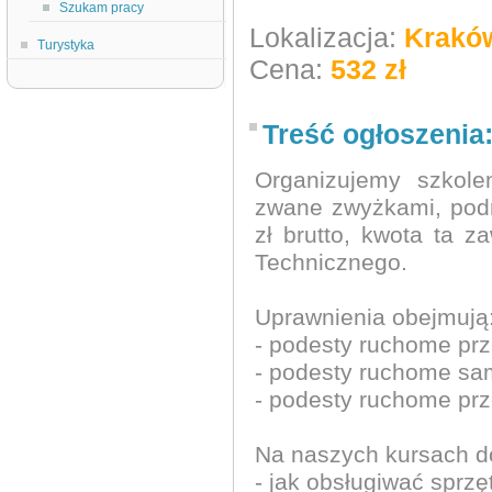
Szukam pracy
Lokalizacja:
Krakó
Turystyka
Cena:
532 zł
Treść ogłoszenia
Organizujemy szkole
zwane zwyżkami, pod
zł brutto, kwota ta 
Technicznego.
Uprawnienia obejmują
- podesty ruchome pr
- podesty ruchome sa
- podesty ruchome pr
Na naszych kursach d
- jak obsługiwać sprz