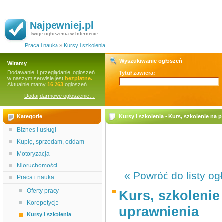
Najpewniej.pl
Twoje ogłoszenia w Internecie..
Praca i nauka
»
Kursy i szkolenia
Wyszukiwanie ogłoszeń
Witamy
Dodawanie i przeglądanie ogłoszeń
Tytuł zawiera:
w naszym serwisie jest
bezpłatne.
Aktualnie mamy
16 263
ogłoszeń.
Dodaj darmowe ogłoszenie…
Kategorie
Kursy i szkolenia - Kurs, szkolenie n
Biznes i usługi
Kupię, sprzedam, oddam
Motoryzacja
Nieruchomości
« Powróć do listy og
Praca i nauka
Oferty pracy
Kurs, szkoleni
Korepetycje
uprawnienia
Kursy i szkolenia