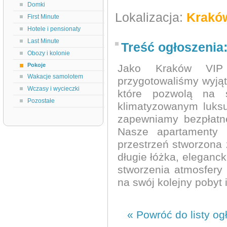
Domki
Lokalizacja:
Krakó
First Minute
Hotele i pensionaty
Last Minute
Treść ogłoszenia
Obozy i kolonie
Pokoje
Jako Kraków VIP 
Wakacje samolotem
przygotowaliśmy wyją
Wczasy i wycieczki
które pozwolą na 
Pozostałe
klimatyzowanym luks
zapewniamy bezpłatn
Nasze apartamenty 
przestrzeń stworzona 
długie łóżka, eleganck
stworzenia atmosfer
na swój kolejny pobyt 
« Powróć do listy og