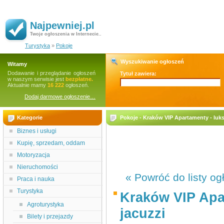
Najpewniej.pl
Twoje ogłoszenia w Internecie..
Turystyka
»
Pokoje
Wyszukiwanie ogłoszeń
Witamy
Dodawanie i przeglądanie ogłoszeń
Tytuł zawiera:
w naszym serwisie jest
bezpłatne.
Aktualnie mamy
16 222
ogłoszeń.
Dodaj darmowe ogłoszenie…
Kategorie
Pokoje - Kraków VIP Apartamenty - luk
Biznes i usługi
Kupię, sprzedam, oddam
Motoryzacja
Nieruchomości
« Powróć do listy og
Praca i nauka
Turystyka
Kraków VIP Apa
Agroturystyka
jacuzzi
Bilety i przejazdy