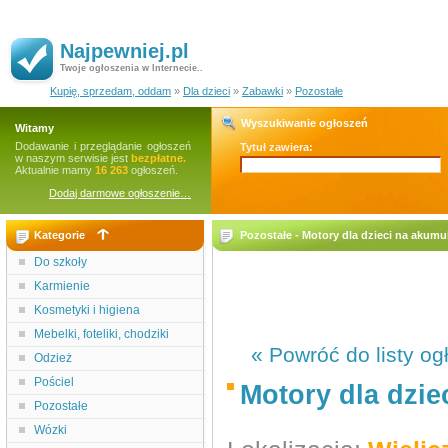
Najpewniej.pl
Twoje ogłoszenia w Internecie..
Kupię, sprzedam, oddam
»
Dla dzieci
»
Zabawki
»
Pozostałe
Wyszukiwanie ogłoszeń
Witamy
Dodawanie i przeglądanie ogłoszeń
Tytuł zawiera:
w naszym serwisie jest
bezpłatne.
Aktualnie mamy
16 263
ogłoszeń.
Dodaj darmowe ogłoszenie…
Kategorie
Pozostałe - Motory dla dzieci na akumu
Do szkoły
Karmienie
Kosmetyki i higiena
Mebelki, foteliki, chodziki
« Powróć do listy og
Odzież
Pościel
Motory dla dzie
Pozostałe
Wózki