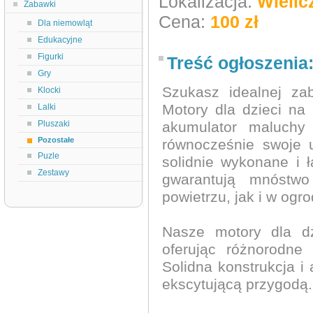
Lokalizacja:
Wielic
Zabawki
Cena:
100 zł
Dla niemowląt
Edukacyjne
Figurki
Treść ogłoszenia
Gry
Szukasz idealnej za
Klocki
Motory dla dzieci na
Lalki
Pluszaki
akumulator maluchy
Pozostałe
równocześnie swoje u
Puzle
solidnie wykonane i 
Zestawy
gwarantują mnóstw
powietrzu, jak i w ogro
Nasze motory dla dz
oferując różnorodne
Solidna konstrukcja i 
ekscytującą przygodą.