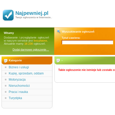
Najpewniej.pl
Twoje ogłoszenia w Internecie..
Wyszukiwanie ogłoszeń
Witamy
Dodawanie i przeglądanie ogłoszeń
Tytuł zawiera:
w naszym serwisie jest
bezpłatne.
Aktualnie mamy
16 230
ogłoszeń.
Dodaj darmowe ogłoszenie…
Kategorie
-
Biznes i usługi
Takie ogłoszenie nie istnieje lub zostało
Kupię, sprzedam, oddam
Motoryzacja
Nieruchomości
Praca i nauka
Turystyka