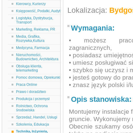
Kierowcy, Kurierzy
Lokalizacja:
Bydgo
Księgowość, Podatki, Audyt
Logistyka, Dystrybucja,
Transport
Wymagania:
Marketing, Reklama, PR
Media, Grafika,
• możesz prac
Rozrywka,Kultura
zagranicznych,
Medycyna, Farmacja
• posiadasz umiejętno
Nieruchomości,
Budownictwo, Architektura
• umiesz posługiwać s
Obsługa klienta,
• szybko się uczysz i 
telemarketing
• jesteś gotowy do pra
Pomoc domowa, Opiekunki
• znasz język polski i/l
Praca Online
Prawo i doradztwo
Opis stanowiska:
Produkcja i przemysł
Rolnictwo, Ochrona
środowiska
Montujemy instalacje 
Sprzedaż, Handel, Usługi
gruncie. Wykonujemy r
Szkolenia, Edukacja
Obecnie szukamy osób
Technika, Inżynieria,