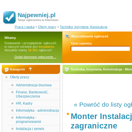
Najpewniej.pl
Twoje ogłoszenia w Internecie..
Praca i nauka
»
Oferty pracy
»
Technika, Inżynieria, Konstrukcja
Wyszukiwanie ogłoszeń
Witamy
Dodawanie i przeglądanie ogłoszeń
Tytuł zawiera:
w naszym serwisie jest
bezpłatne.
Aktualnie mamy
16 261
ogłoszeń.
Dodaj darmowe ogłoszenie…
Kategorie
Technika, Inżynieria, Konstrukcja - Mon
Oferty pracy
Administracja biurowa
Finane, Bankowość,
Ubezpieczenia
« Powróć do listy og
HR, Kadry
Informatyka - administracja
Monter Instalac
Informatyka -
programowanie
zagraniczne
Instalacja i serwis