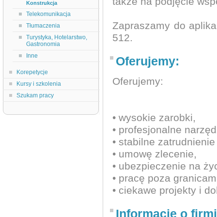
także na podjęcie wsp
Konstrukcja
Telekomunikacja
Zapraszamy do aplikacj
Tłumaczenia
512.
Turystyka, Hotelarstwo,
Gastronomia
Inne
Oferujemy:
Korepetycje
Oferujemy:
Kursy i szkolenia
Szukam pracy
• wysokie zarobki,
• profesjonalne narzęd
• stabilne zatrudnienie
• umowę zlecenie,
• ubezpieczenie na ży
• pracę poza granicami
• ciekawe projekty i d
Informacje o firmi