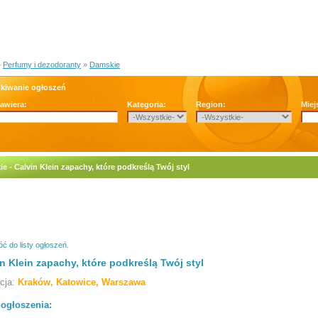
»
Perfumy i dezodoranty
»
Damskie
kiwanie ogłoszeń
zawiera:
Kategoria:
Region:
Miej
e - Calvin Klein zapachy, które podkreślą Twój styl
ć do listy ogłoszeń.
n Klein zapachy, które podkreślą Twój styl
acja:
Kraków, Katowice, Warszawa
 ogłoszenia: