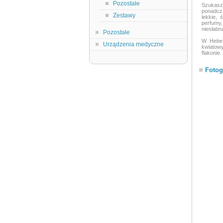
Pozostałe
Szukasz
ponadcza
Zestawy
lekkie,
perfumy,
niesłabn
Pozostałe
W Hebe 
Urządzenia medyczne
kwiatowy
flakonie
Fotog