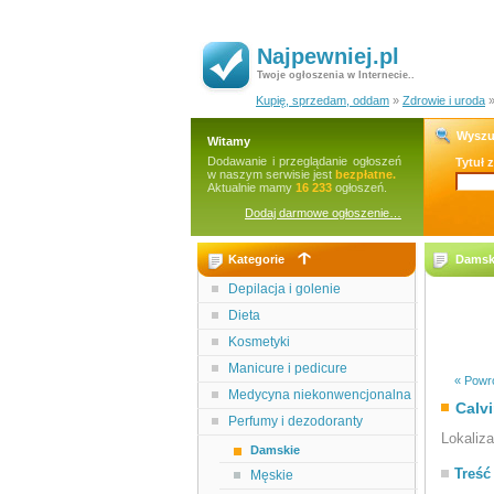
Najpewniej.pl
Twoje ogłoszenia w Internecie..
Kupię, sprzedam, oddam
»
Zdrowie i uroda
Wyszu
Witamy
Dodawanie i przeglądanie ogłoszeń
Tytuł 
w naszym serwisie jest
bezpłatne.
Aktualnie mamy
16 233
ogłoszeń.
Dodaj darmowe ogłoszenie…
Kategorie
Damski
Depilacja i golenie
Dieta
Kosmetyki
Manicure i pedicure
« Powró
Medycyna niekonwencjonalna
Calvi
Perfumy i dezodoranty
Lokaliz
Damskie
Treść
Męskie