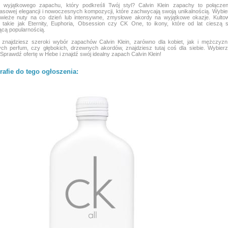
 wyjątkowego zapachu, który podkreśli Twój styl? Calvin Klein zapachy to połączen
sowej elegancji i nowoczesnych kompozycji, które zachwycają swoją unikalnością. Wybie
 świeże nuty na co dzień lub intensywne, zmysłowe akordy na wyjątkowe okazje. Kulto
 takie jak Eternity, Euphoria, Obsession czy CK One, to ikony, które od lat cieszą s
ącą popularnością.
znajdziesz szeroki wybór zapachów Calvin Klein, zarówno dla kobiet, jak i mężczyzn.
ch perfum, czy głębokich, drzewnych akordów, znajdziesz tutaj coś dla siebie. Wybierz
. Sprawdź ofertę w Hebe i znajdź swój idealny zapach Calvin Klein!
rafie do tego ogłoszenia: