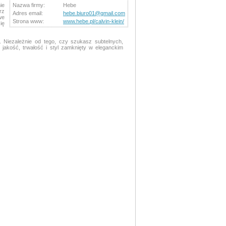
ie
Nazwa firmy:
Hebe
rz
Adres email:
hebe.biuro01@gmail.com
we
Strona www:
www.hebe.pl/calvin-klein/
ię
 Niezależnie od tego, czy szukasz subtelnych,
 jakość, trwałość i styl zamknięty w eleganckim