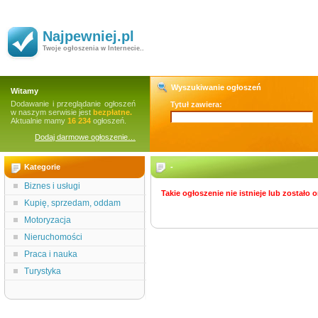
Najpewniej.pl
Twoje ogłoszenia w Internecie..
Wyszukiwanie ogłoszeń
Witamy
Dodawanie i przeglądanie ogłoszeń
Tytuł zawiera:
w naszym serwisie jest
bezpłatne.
Aktualnie mamy
16 234
ogłoszeń.
Dodaj darmowe ogłoszenie…
Kategorie
-
Biznes i usługi
Takie ogłoszenie nie istnieje lub zostało
Kupię, sprzedam, oddam
Motoryzacja
Nieruchomości
Praca i nauka
Turystyka