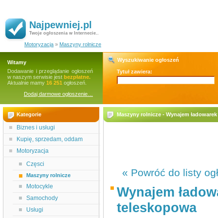
Najpewniej.pl
Twoje ogłoszenia w Internecie..
Motoryzacja
»
Maszyny rolnicze
Wyszukiwanie ogłoszeń
Witamy
Dodawanie i przeglądanie ogłoszeń
Tytuł zawiera:
w naszym serwisie jest
bezpłatne.
Aktualnie mamy
16 251
ogłoszeń.
Dodaj darmowe ogłoszenie…
Kategorie
Maszyny rolnicze - Wynajem ładowarek
Biznes i usługi
Kupię, sprzedam, oddam
Motoryzacja
Częsci
« Powróć do listy og
Maszyny rolnicze
Motocykle
Wynajem ładowa
Samochody
teleskopowa
Usługi