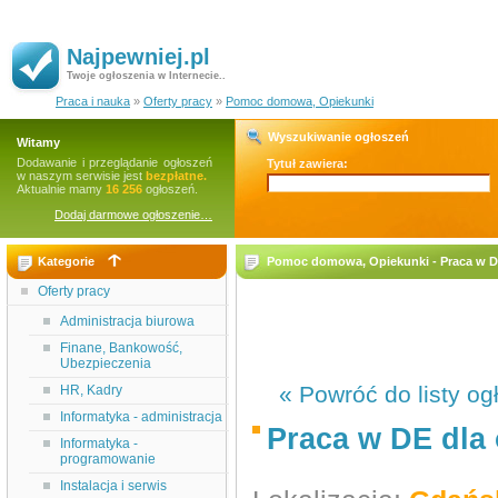
Najpewniej.pl
Twoje ogłoszenia w Internecie..
Praca i nauka
»
Oferty pracy
»
Pomoc domowa, Opiekunki
Wyszukiwanie ogłoszeń
Witamy
Dodawanie i przeglądanie ogłoszeń
Tytuł zawiera:
w naszym serwisie jest
bezpłatne.
Aktualnie mamy
16 256
ogłoszeń.
Dodaj darmowe ogłoszenie…
Kategorie
Pomoc domowa, Opiekunki - Praca w DE
Oferty pracy
Administracja biurowa
Finane, Bankowość,
Ubezpieczenia
« Powróć do listy og
HR, Kadry
Informatyka - administracja
Praca w DE dla 
Informatyka -
programowanie
Instalacja i serwis