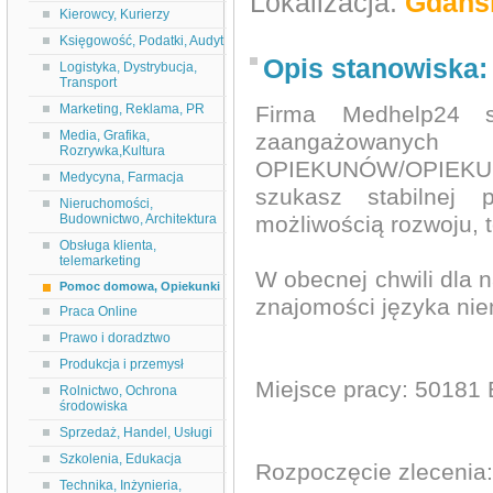
Lokalizacja:
Gdańs
Kierowcy, Kurierzy
Księgowość, Podatki, Audyt
Opis stanowiska:
Logistyka, Dystrybucja,
Transport
Marketing, Reklama, PR
Firma Medhelp24 sp
Media, Grafika,
zaangażowany
Rozrywka,Kultura
OPIEKUNÓW/OPIEKUN
Medycyna, Farmacja
szukasz stabilnej 
Nieruchomości,
Budownictwo, Architektura
możliwością rozwoju, t
Obsługa klienta,
telemarketing
W obecnej chwili dla 
Pomoc domowa, Opiekunki
znajomości języka ni
Praca Online
Prawo i doradztwo
Produkcja i przemysł
Miejsce pracy: 50181
Rolnictwo, Ochrona
środowiska
Sprzedaż, Handel, Usługi
Szkolenia, Edukacja
Rozpoczęcie zlecenia
Technika, Inżynieria,