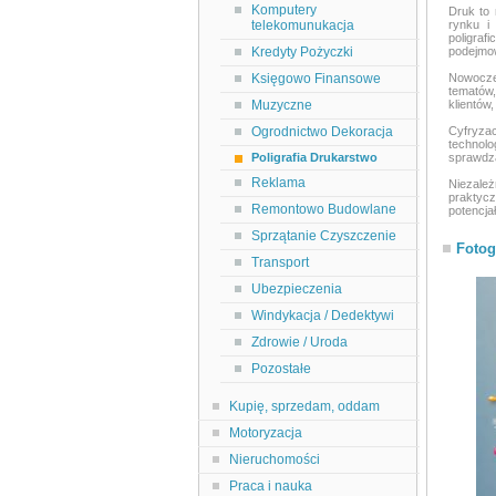
Komputery
Druk to 
telekomunukacja
rynku i 
poligra
Kredyty Pożyczki
podejmow
Księgowo Finansowe
Nowocze
tematów,
Muzyczne
klientów
Ogrodnictwo Dekoracja
Cyfryzac
technolo
Poligrafia Drukarstwo
sprawdza
Reklama
Niezależ
praktycz
Remontowo Budowlane
potencja
Sprzątanie Czyszczenie
Fotog
Transport
Ubezpieczenia
Windykacja / Dedektywi
Zdrowie / Uroda
Pozostałe
Kupię, sprzedam, oddam
Motoryzacja
Nieruchomości
Praca i nauka