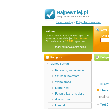
Najpewniej.pl
Twoje ogłoszenia w Internecie..
Biznes i usługi
»
Poligrafia Drukarstwo
Wyszu
Witamy
Dodawanie i przeglądanie ogłoszeń
Tytuł 
w naszym serwisie jest
bezpłatne.
Aktualnie mamy
16 251
ogłoszeń.
Dodaj darmowe ogłoszenie…
Kategorie
Poligr
Biznes i usługi
Przetargi, zamówienia
Szukam Inwestora
Współpraca
« Powró
Doradztwo
Druk
Fotograficzne i ślubne
Lokaliz
Gastronomia
Treść
Handel