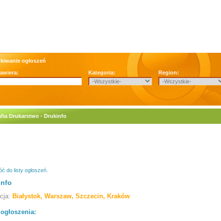
kiwanie ogłoszeń
zawiera:
Kategoria:
Region:
afia Drukarstwo - Drukinfo
ć do listy ogłoszeń.
info
acja:
Białystok, Warszaw, Szczecin, Kraków
 ogłoszenia: