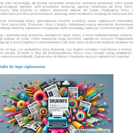
nie tylko technologia, ale przede wszystkim skuteczne narzędzie biznesowe, które pozwa
przyciągnąć klientów. Jeśli prowadzisz drukarnię, agencję reklamową lub firmę, któr
ficznych, blog Drukinfo to miejsce stworzone właśnie dla Ciebie. Publikujemy treści
aniu lepszych decyzji biznesowych, pokazują nowe możliwości i inspirują do wdrażania in
sne technologie druku, optymalizacja kosztów produkcji, wybór najlepszych materiałó
 które poruszamy. Drukarnie i firmy z branży reklamowej muszą nieustannie dostosowyw
, dlatego śledzimy najnowsze rozwiązania, które pozwalają zwiększyć konkurencyjność i ef
ja i automatyzacja procesów, ekologiczne opcje druku, a może wielkoformatowa reklama 
gii wpływa na rynek i które inwestycje mogą przynieść największe korzyści. Podpowiadamy,
ją się w poszczególnych zastosowaniach i jak druk może skutecznie wspierać działania m
nie od tego, czy prowadzisz dużą drukarnię, czy dopiero rozwijasz swój biznes w branży
ne porady. Drukinfo to blog dla profesjonalistów, którzy chcą rozwijać swoją działalno
ł nowoczesnej poligrafii. Zapraszamy do lektury i śledzenia naszych najnowszych wpisów!
rafie do tego ogłoszenia: