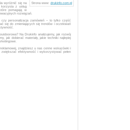
la wyróżnić się na
Strona www:
drukinfo.com.pl
a korzysta z usług
, które pomagają w
nowacyjnych rozwiązań.
w czy personalizacja zamówień – to tylko część
ać się do zmieniających się trendów i oczekiwań
ektywność.
outdoorowa? Na Drukinfo analizujemy, jak rozwój
 jak dobierać materiały, jakie techniki najlepiej
arketingowe.
 reklamowej, znajdziesz u nas cenne wskazówki i
ść, zwiększać efektywność i wykorzystywać pełen