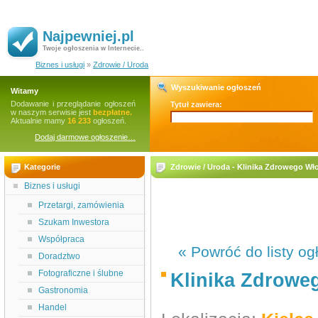
Najpewniej.pl
Twoje ogłoszenia w Internecie..
Biznes i usługi
»
Zdrowie / Uroda
Wyszukiwanie ogłoszeń
Witamy
Dodawanie i przeglądanie ogłoszeń
Tytuł zawiera:
w naszym serwisie jest
bezpłatne.
Aktualnie mamy
16 233
ogłoszeń.
Dodaj darmowe ogłoszenie…
Kategorie
Zdrowie / Uroda - Klinika Zdrowego Wł
Biznes i usługi
Przetargi, zamówienia
Szukam Inwestora
Współpraca
« Powróć do listy og
Doradztwo
Fotograficzne i ślubne
Klinika Zdrowe
Gastronomia
Handel