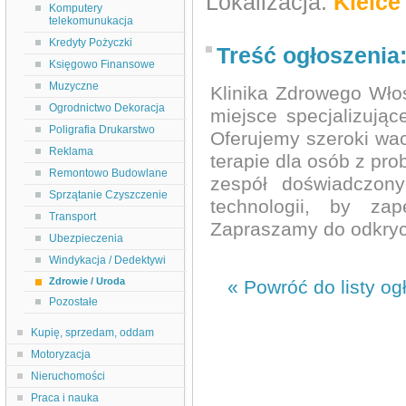
Lokalizacja:
Kielce
Komputery
telekomunukacja
Kredyty Pożyczki
Treść ogłoszenia
Księgowo Finansowe
Muzyczne
Klinika Zdrowego Wło
Ogrodnictwo Dekoracja
miejsce specjalizując
Poligrafia Drukarstwo
Oferujemy szeroki wac
Reklama
terapie dla osób z pr
Remontowo Budowlane
zespół doświadczony
Sprzątanie Czyszczenie
technologii, by zap
Transport
Zapraszamy do odkryc
Ubezpieczenia
Windykacja / Dedektywi
Zdrowie / Uroda
« Powróć do listy og
Pozostałe
Kupię, sprzedam, oddam
Motoryzacja
Nieruchomości
Praca i nauka