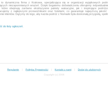
to dynamiczna firma z Krakowa, specjalizująca się w organizacji wyjątkowych podr
jących niezapomnianych wrażeń. Dzięki bogatemu doświadczeniu oferujemy indywidualn
, które obejmują zarówno ekskluzywne pakiety wakacyjne, jak i inspirujące podróż
acujemy z najlepszymi przewoźnikami oraz hotelami, co gwarantuje najwyższą jakość 
nie klientów. Dążymy do tego, aby każda podróż z Nomade była doskonałą przygodą, spełni
ć do listy ogłoszeń.
Regulamin
|
Polityka Prywatności
|
Kontakt z nami
|
Dodaj do ulubionych
Copyright (c) 2008