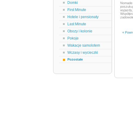
Domki
Nomade 
poszuku
First Minute
wyjazdy
Współpr
Hotele i pensionaty
zadowole
Last Minute
Obozy i kolonie
« Powró
Pokoje
Wakacje samolotem
Wczasy i wycieczki
Pozostałe