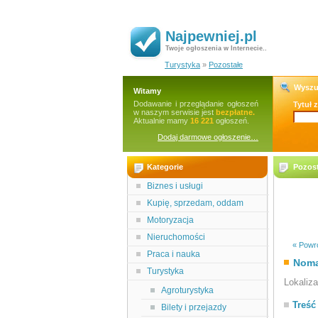
Najpewniej.pl
Twoje ogłoszenia w Internecie..
Turystyka
»
Pozostałe
Wyszu
Witamy
Dodawanie i przeglądanie ogłoszeń
Tytuł 
w naszym serwisie jest
bezpłatne.
Aktualnie mamy
16 221
ogłoszeń.
Dodaj darmowe ogłoszenie…
Kategorie
Pozos
Biznes i usługi
Kupię, sprzedam, oddam
Motoryzacja
Nieruchomości
« Powró
Praca i nauka
Nom
Turystyka
Lokaliz
Agroturystyka
Treść
Bilety i przejazdy