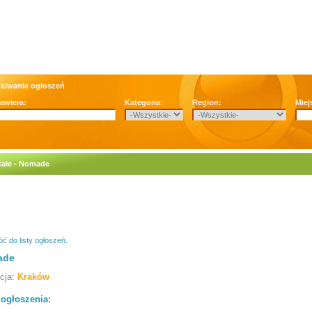
kiwanie ogłoszeń
zawiera:
Kategoria:
Region:
Miej
tałe - Nomade
ć do listy ogłoszeń.
ade
acja:
Kraków
 ogłoszenia: