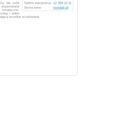
óży dla osób
Telefon stacjonarny:
12 358-11-11
ie dopasowane
Strona www:
nomade.pl/
e tematyczne.
usług i pełne
ającą wszelkie oczekiwania.