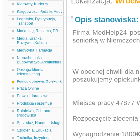
Lokalizacja:
Wrocł
Kierowcy, Kurierzy
Księgowość, Podatki, Audyt
Opis stanowiska:
Logistyka, Dystrybucja,
Transport
Marketing, Reklama, PR
Firma MedHelp24 pos
Media, Grafika,
seniorką w Niemczech
Rozrywka,Kultura
Medycyna, Farmacja
Nieruchomości,
Budownictwo, Architektura
Obsługa klienta,
W obecnej chwili dla n
telemarketing
poszukujemy opiekunk
Pomoc domowa, Opiekunki
Praca Online
Prawo i doradztwo
Miejsce pracy:47877 W
Produkcja i przemysł
Rolnictwo, Ochrona
środowiska
Rozpoczęcie zlecenia
Sprzedaż, Handel, Usługi
Szkolenia, Edukacja
Wynagrodzenie:1800€
Technika, Inżynieria,