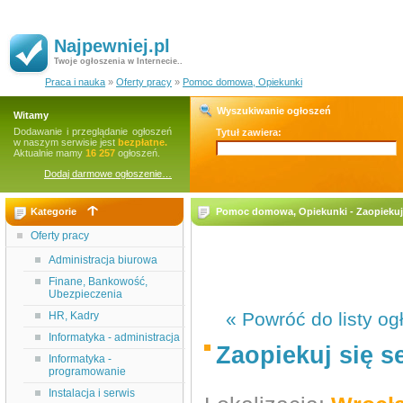
Najpewniej.pl
Twoje ogłoszenia w Internecie..
Praca i nauka
»
Oferty pracy
»
Pomoc domowa, Opiekunki
Wyszukiwanie ogłoszeń
Witamy
Dodawanie i przeglądanie ogłoszeń
Tytuł zawiera:
w naszym serwisie jest
bezpłatne.
Aktualnie mamy
16 257
ogłoszeń.
Dodaj darmowe ogłoszenie…
Kategorie
Pomoc domowa, Opiekunki - Zaopiekuj si
Oferty pracy
Administracja biurowa
Finane, Bankowość,
Ubezpieczenia
« Powróć do listy og
HR, Kadry
Informatyka - administracja
Zaopiekuj się se
Informatyka -
programowanie
Instalacja i serwis