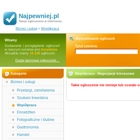
Najpewniej.pl
Twoje ogłoszenia w Internecie..
Biznes i usługi
»
Współpraca
Wyszukiwanie ogłoszeń
Witamy
Dodawanie i przeglądanie ogłoszeń
Tytuł zawiera:
w naszym serwisie jest
bezpłatne.
Aktualnie mamy
16 228
ogłoszeń.
Dodaj darmowe ogłoszenie…
Kategorie
Współpraca - Negocjacje biznesowe
Biznes i usługi
Takie ogłoszenie nie istnieje lub zostało
Przetargi, zamówienia
Szukam Inwestora
Współpraca
Doradztwo
Fotograficzne i ślubne
Gastronomia
Handel