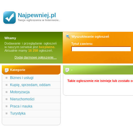
Najpewniej.pl
Twoje ogłoszenia w Internecie..
Wyszukiwanie ogłoszeń
Witamy
Dodawanie i przeglądanie ogłoszeń
Tytuł zawiera:
w naszym serwisie jest
bezpłatne.
Aktualnie mamy
16 258
ogłoszeń.
Dodaj darmowe ogłoszenie…
Kategorie
-
Biznes i usługi
Takie ogłoszenie nie istnieje lub zostało
Kupię, sprzedam, oddam
Motoryzacja
Nieruchomości
Praca i nauka
Turystyka