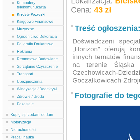
Lokalizacja:
Bielsk
Komputery
telekomunukacja
Cena:
43 zł
Kredyty Pożyczki
Księgowo Finansowe
Treść ogłoszenia
Muzyczne
Ogrodnictwo Dekoracja
Doświadczeni specjal
Poligrafia Drukarstwo
„Horizon” oferują k
Reklama
innych tematów finan
Remontowo Budowlane
na terenie Śląska 
Sprzątanie Czyszczenie
Czechowicach-Dzie
Transport
Goczałkowicach-Zdroj
Ubezpieczenia
Windykacja / Dedektywi
Fotografie do teg
Zdrowie / Uroda
Pozostałe
Kupię, sprzedam, oddam
Motoryzacja
Nieruchomości
Praca i nauka