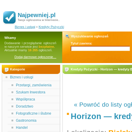
Najpewniej.pl
Twoje ogłoszenia w Internecie..
Biznes i usługi
»
Kredyty Pożyczki
Wyszukiwanie ogłoszeń
Witamy
Dodawanie i przeglądanie ogłoszeń
Tytuł zawiera:
w naszym serwisie jest
bezpłatne.
Aktualnie mamy
16 265
ogłoszeń.
Dodaj darmowe ogłoszenie…
Kategorie
Kredyty Pożyczki - Horizon — kredyty B
Biznes i usługi
Przetargi, zamówienia
Szukam Inwestora
Współpraca
« Powróć do listy og
Doradztwo
Fotograficzne i ślubne
Horizon — kredy
Gastronomia
Handel