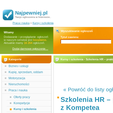
Najpewniej.pl
Twoje ogłoszenia w Internecie..
Praca i nauka
»
Kursy i szkolenia
Wyszukiwanie ogłoszeń
Witamy
Dodawanie i przeglądanie ogłoszeń
Tytuł zawiera:
w naszym serwisie jest
bezpłatne.
Aktualnie mamy
16 264
ogłoszeń.
Dodaj darmowe ogłoszenie…
Kategorie
Kursy i szkolenia - Szkolenia HR – pra
Biznes i usługi
Kupię, sprzedam, oddam
Motoryzacja
Nieruchomości
« Powróć do listy og
Praca i nauka
Oferty pracy
Szkolenia HR – 
Korepetycje
z Kompetea
Kursy i szkolenia