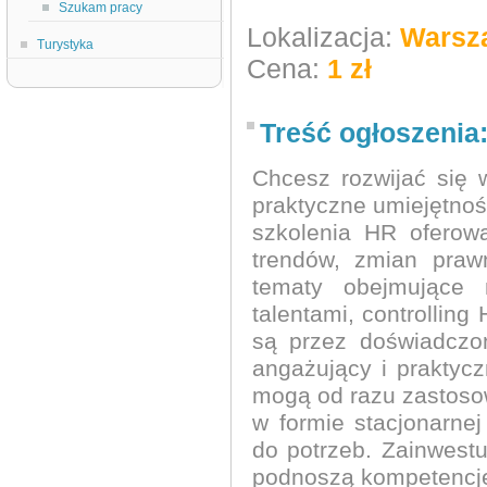
Szukam pracy
Lokalizacja:
Warsz
Turystyka
Cena:
1 zł
Treść ogłoszenia
Chcesz rozwijać się 
praktyczne umiejętnośc
szkolenia HR oferow
trendów, zmian praw
tematy obejmujące m
talentami, controllin
są przez doświadczo
angażujący i praktycz
mogą od razu zastosow
w formie stacjonarne
do potrzeb. Zainwestu
podnoszą kompetencje 