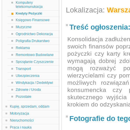
Komputery
telekomunukacja
Lokalizacja:
Warsz
Kredyty Pożyczki
Księgowo Finansowe
Treść ogłoszenia
Muzyczne
Ogrodnictwo Dekoracja
Konsolidacja zadłuże
Poligrafia Drukarstwo
swoich finansów poprz
Reklama
pożyczki czy karty kr
Remontowo Budowlane
wymagają dobrej zdo
Sprzątanie Czyszczenie
mogą rozważyć poż
Transport
wierzycielami czy pom
Ubezpieczenia
możliwych rozwiązań
Windykacja / Dedektywi
konsumencka czy 
Zdrowie / Uroda
skutecznego wyjścia
Pozostałe
krokiem do odzyskania
Kupię, sprzedam, oddam
Motoryzacja
Fotografie do teg
Nieruchomości
Praca i nauka