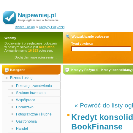
Najpewniej.pl
Twoje ogłoszenia w Internecie..
Biznes i usługi
»
Kredyty Pożyczki
Wyszukiwanie ogłoszeń
Witamy
Dodawanie i przeglądanie ogłoszeń
Tytuł zawiera:
w naszym serwisie jest
bezpłatne.
Aktualnie mamy
16 283
ogłoszeń.
Dodaj darmowe ogłoszenie…
Kategorie
Kredyty Pożyczki - Kredyt konsolidacy
Biznes i usługi
Przetargi, zamówienia
Szukam Inwestora
Współpraca
« Powróć do listy og
Doradztwo
Fotograficzne i ślubne
Kredyt konsolid
Gastronomia
BookFinanse
Handel