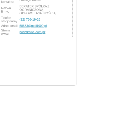
Obsługa Klienta
kontaktu:
BERATER SPÓŁKA Z
Nazwa
OGRANICZONĄ
firmy:
ODPOWIEDZIALNOŚCIĄ
Telefon
(22) 736-19-26
stacjonarny:
Adres email:
58683@mail1000.pl
Strona
podatkowe.com.pl/
www: