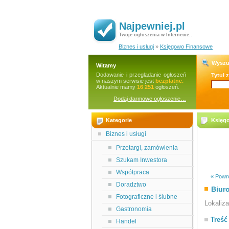
Najpewniej.pl
Twoje ogłoszenia w Internecie..
Biznes i usługi
»
Księgowo Finansowe
Wyszu
Witamy
Dodawanie i przeglądanie ogłoszeń
Tytuł 
w naszym serwisie jest
bezpłatne.
Aktualnie mamy
16 251
ogłoszeń.
Dodaj darmowe ogłoszenie…
Kategorie
Księg
Biznes i usługi
Przetargi, zamówienia
Szukam Inwestora
Współpraca
« Powró
Doradztwo
Biur
Fotograficzne i ślubne
Lokaliz
Gastronomia
Treść
Handel