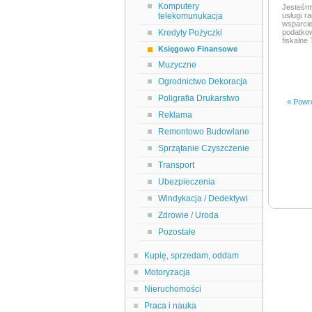
Komputery
Jesteśm
telekomunukacja
usługi r
wsparcie
Kredyty Pożyczki
podatko
fiskalne
Księgowo Finansowe
Muzyczne
Ogrodnictwo Dekoracja
Poligrafia Drukarstwo
« Powró
Reklama
Remontowo Budowlane
Sprzątanie Czyszczenie
Transport
Ubezpieczenia
Windykacja / Dedektywi
Zdrowie / Uroda
Pozostałe
Kupię, sprzedam, oddam
Motoryzacja
Nieruchomości
Praca i nauka