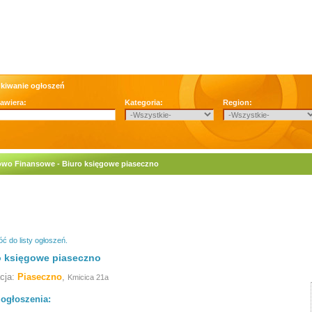
kiwanie ogłoszeń
zawiera:
Kategoria:
Region:
owo Finansowe - Biuro księgowe piaseczno
ć do listy ogłoszeń.
o księgowe piaseczno
acja:
Piaseczno
,
Kmicica 21a
 ogłoszenia: