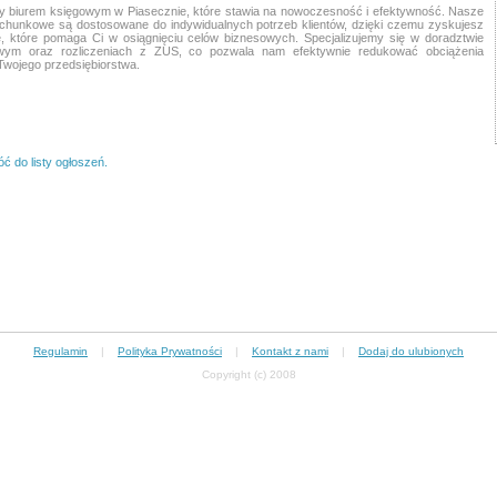
y biurem księgowym w Piasecznie, które stawia na nowoczesność i efektywność. Nasze
achunkowe są dostosowane do indywidualnych potrzeb klientów, dzięki czemu zyskujesz
, które pomaga Ci w osiągnięciu celów biznesowych. Specjalizujemy się w doradztwie
wym oraz rozliczeniach z ZUS, co pozwala nam efektywnie redukować obciążenia
 Twojego przedsiębiorstwa.
ć do listy ogłoszeń.
Regulamin
|
Polityka Prywatności
|
Kontakt z nami
|
Dodaj do ulubionych
Copyright (c) 2008