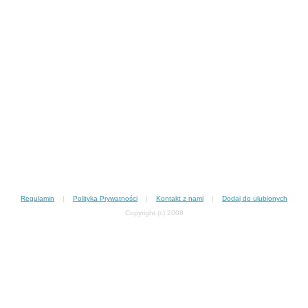
Regulamin
|
Polityka Prywatności
|
Kontakt z nami
|
Dodaj do ulubionych
Copyright (c) 2008