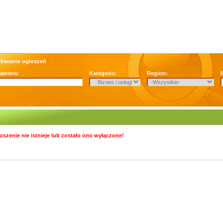
kiwanie ogłoszeń
zawiera:
Kategoria:
Region:
oszenie nie istnieje lub zostało ono wyłączone!