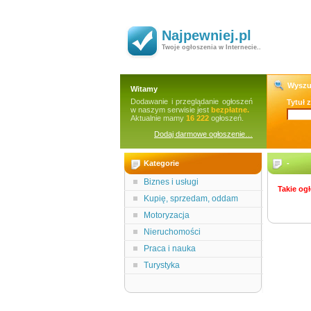
Najpewniej.pl
Twoje ogłoszenia w Internecie..
Wyszu
Witamy
Dodawanie i przeglądanie ogłoszeń
Tytuł 
w naszym serwisie jest
bezpłatne.
Aktualnie mamy
16 222
ogłoszeń.
Dodaj darmowe ogłoszenie…
Kategorie
-
Biznes i usługi
Takie ogł
Kupię, sprzedam, oddam
Motoryzacja
Nieruchomości
Praca i nauka
Turystyka